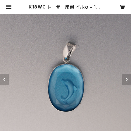
K18WG レーザー彫刻 イルカ - 102
4【現品限り】 | ジュエリータカギ