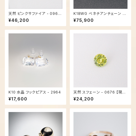
天然 ピンクサファイア - 0961
K18WG ベネチアンチェーン 4
【現品限り】
5cm - 3540
¥46,200
¥75,900
K10 水晶 フックピアス - 2964
天然 スフェーン - 0676 【現品
限り】
¥17,600
¥24,200