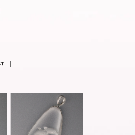
CT
2
K18WG レーザー彫刻 イルカ -
1029【現品限り】
¥53,900