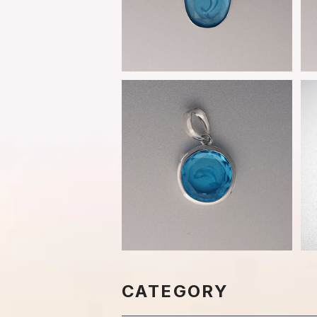
SOLD OUT
K18WG レーザー彫刻 イルカ -
1025【現品限り】
¥29,700
CATEGORY