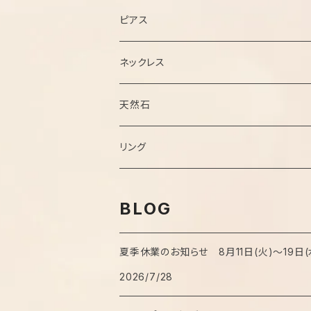
ピアス
ネックレス
チェーン
天然石
ペンダントトップ
ブラックオパール
リング
サファイア
BLOG
ジルコン
夏季休業のお知らせ 8月11日(火)〜19日(
エメラルド
2026/7/28