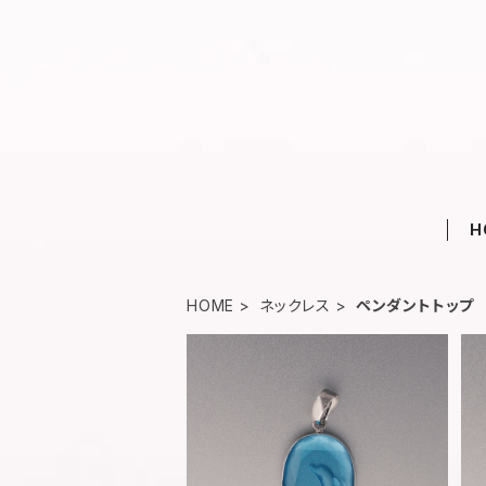
H
HOME
ネックレス
ペンダントトップ
K18WG レーザー彫刻 イルカ -
1024【現品限り】
¥49,500