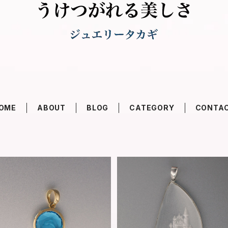
OME
ABOUT
BLOG
CATEGORY
CONTA
K18 レーザー彫刻 イルカ - 102
K18WG レーザー彫刻 城 - 10
6【現品限り】
8【現品限り】
¥37,400
¥57,200