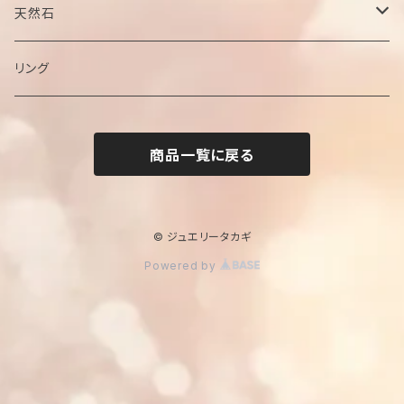
チェーン
天然石
ペンダントトップ
ブラックオパール
リング
サファイア
商品一覧に戻る
ジルコン
エメラルド
© ジュエリータカギ
Powered by