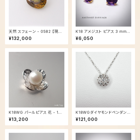
天然 スフェーン - 0582 【現品
K18 アメジスト ピアス 3 mm -
限り】
2595
¥132,000
¥6,050
K18WG パールピアス 花 - 183
K18WGダイヤモンドペンダント
6
ネックレス - 0809【現品限り】
¥13,200
¥121,000