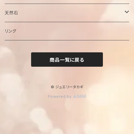
チェーン
天然石
ペンダントトップ
ブラックオパール
リング
サファイア
商品一覧に戻る
ジルコン
エメラルド
© ジュエリータカギ
Powered by