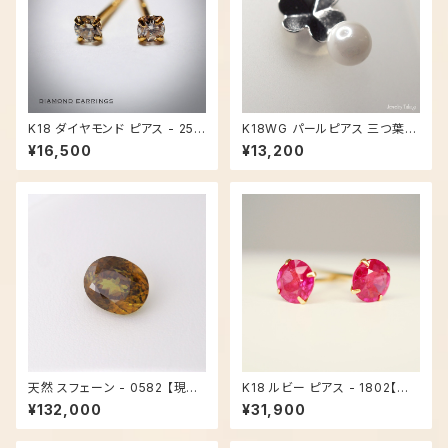
K18 ダイヤモンド ピアス - 253
K18WG パールピアス 三つ葉 -
3
2106
¥16,500
¥13,200
天然 スフェーン - 0582 【現品
K18 ルビー ピアス - 1802【現
限り】
品限り】
¥132,000
¥31,900