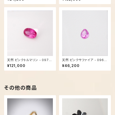
天然 ピンクトルマリン - 0971
天然 ピンクサファイア - 0961
【現品限り】
【現品限り】
¥121,000
¥46,200
その他の商品