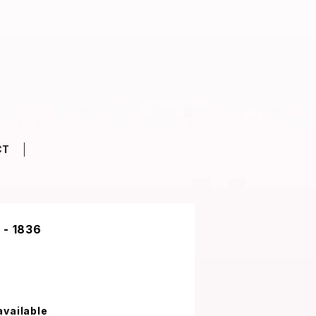
CT
- 1836
available