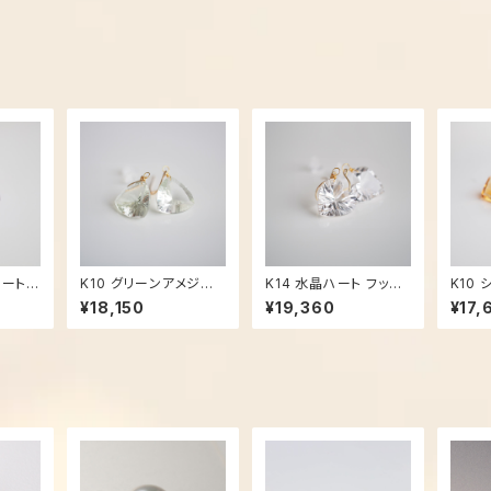
ハート
K10 グリーンアメジスト
K14 水晶ハート フック
K10
969
フックピアス - 2970
ピアス - 2968
ス - 2
¥18,150
¥19,360
¥17,