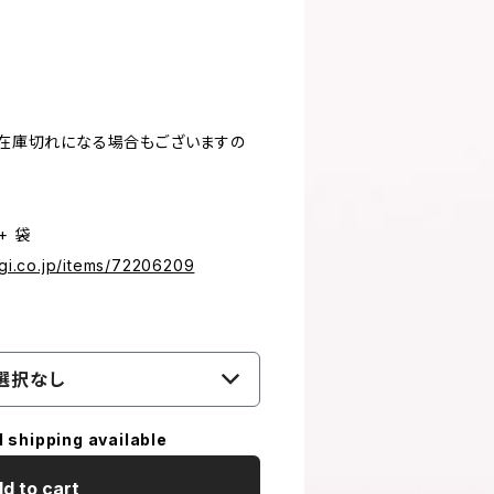
、在庫切れになる場合もございますの
+ 袋
agi.co.jp/items/72206209
選択なし
l shipping available
d to cart