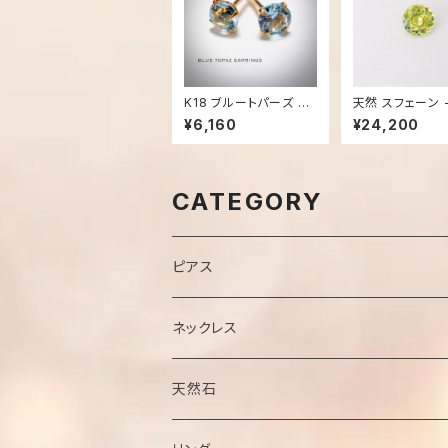
K18 ブルートパーズ ピ
天然 スフェーン - 067
アス - 2606
6 【現品限り】
¥6,160
¥24,200
CATEGORY
ピアス
ネックレス
チェーン
天然石