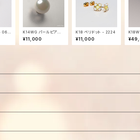
K14WG パールピアス -
K18 ペリドット - 2224
K18
1793
イルカ 
¥11,000
¥11,000
¥49
り】