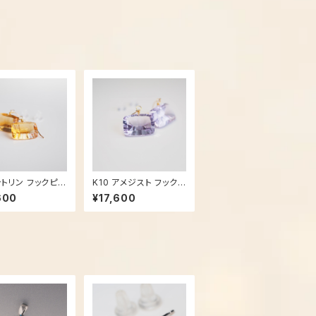
 シトリン フックピア
K10 アメジスト フックピ
965
アス - 2967
600
¥17,600