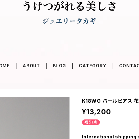
OME
ABOUT
BLOG
CATEGORY
CONTA
K18WG パールピアス 花 
¥13,200
残り1点
International shipping 