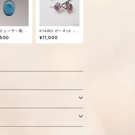
WG レーザー彫刻
K14WG ガーネット - 1
- 1024【現品限
674
,500
¥11,000