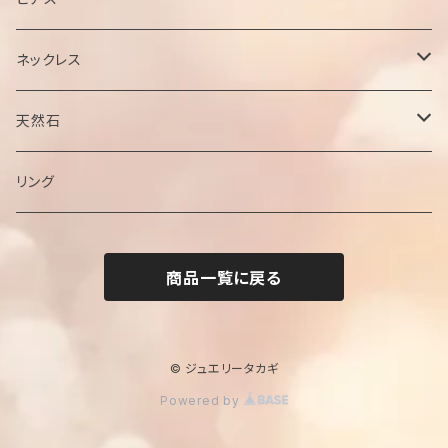
ネックレス
チェーン
天然石
ペンダントトップ
ブラックオパール
リング
サファイア
商品一覧に戻る
ジルコン
エメラルド
© ジュエリータカギ
Powered by