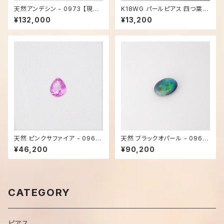
天然アンデシン - 0973 【現品
K18WG パールピアス 四つ葉 -
限り】
2182
¥132,000
¥13,200
天然 ピンクサファイア - 0961
天然 ブラックオパール - 0968
【現品限り】
【現品限り】
¥46,200
¥90,200
CATEGORY
ピアス