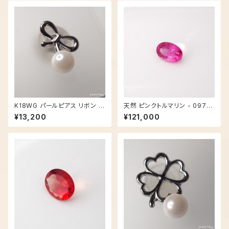
K18WG パールピアス リボン -
天然 ピンクトルマリン - 0971
2107
【現品限り】
¥13,200
¥121,000