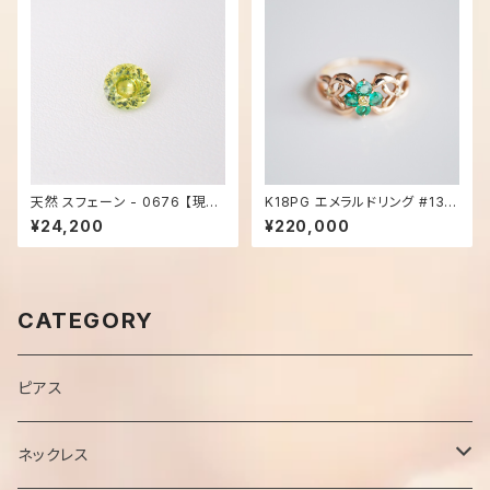
天然 スフェーン - 0676 【現品
K18PG エメラルドリング #13号
限り】
- 1042
¥24,200
¥220,000
CATEGORY
ピアス
ネックレス