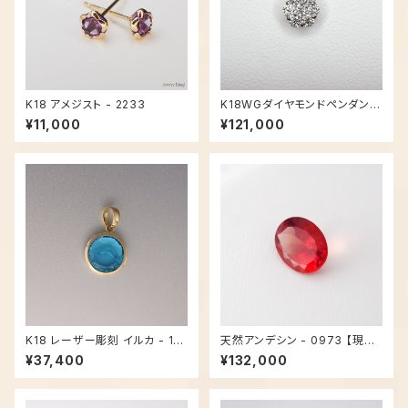
K18 アメジスト - 2233
K18WGダイヤモンドペンダント
ネックレス - 0809【現品限り】
¥11,000
¥121,000
K18 レーザー彫刻 イルカ - 10
天然アンデシン - 0973 【現品
26【現品限り】
限り】
¥37,400
¥132,000