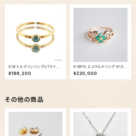
K18 トルマリンリング(パライバ)
K18PG エメラルドリング #13号
- 1408
- 1042
¥189,200
¥220,000
その他の商品