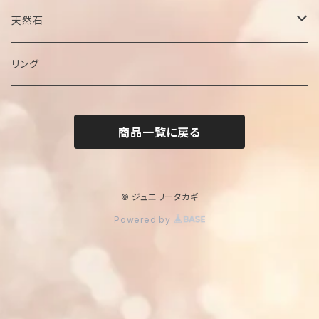
チェーン
天然石
ペンダントトップ
ブラックオパール
リング
サファイア
商品一覧に戻る
ジルコン
エメラルド
© ジュエリータカギ
Powered by